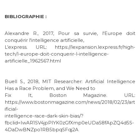
BIBLIOGRAPHIE :
Alexandre R., 2017, Pour sa survie, l'Europe doit
conquérir l'intelligence artificielle,
L’express. URL: https://lexpansion.lexpress.fr/high-
tech/l-europe-doit-conquerir-l-intelligence-
artificielle_1962567.html
Buell S., 2018, MIT Researcher: Artificial Intelligence
Has a Race Problem, and We Need to
Fix It, Boston Magazine. URL:
https://www.bostonmagazine.com/news/2018/02/23/art
ificial-
intelligence-race-dark-skin-bias/?
fbclid=IwAR1SV4jpPIYK0zGfXmp0eUDaS8fApZQ4d5S-
4DaDwBNZpo1RB5bpqSFqj2A